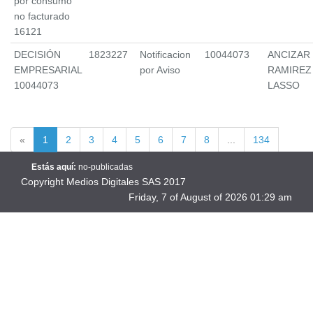
por consumo
no facturado
16121
DECISIÓN
1823227
Notificacion
10044073
ANCIZAR
EMPRESARIAL
por Aviso
RAMIREZ
10044073
LASSO
«
1
2
3
4
5
6
7
8
...
134
135
»
Estás aquí:
no-publicadas
Copyright Medios Digitales SAS 2017
Friday, 7 of August of 2026 01:29 am