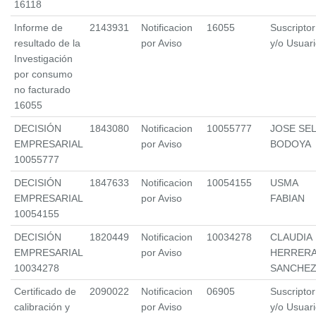
16118
Informe de
2143931
Notificacion
16055
Suscriptor
resultado de la
por Aviso
y/o Usuar
Investigación
por consumo
no facturado
16055
DECISIÓN
1843080
Notificacion
10055777
JOSE SEL
EMPRESARIAL
por Aviso
BODOYA
10055777
DECISIÓN
1847633
Notificacion
10054155
USMA
EMPRESARIAL
por Aviso
FABIAN
10054155
DECISIÓN
1820449
Notificacion
10034278
CLAUDIA
EMPRESARIAL
por Aviso
HERRER
10034278
SANCHE
Certificado de
2090022
Notificacion
06905
Suscriptor
calibración y
por Aviso
y/o Usuar